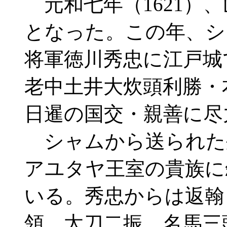
元和七年（1621）
となった。この年、シ
将軍徳川秀忠に江戸城
老中土井大炊頭利勝・
日暹の国交・親善に尽
シャムから送られた
アユタヤ王室の貴族に
いる。秀忠からは返翰
領、太刀二振、名馬三