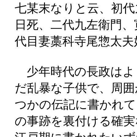
七某末なりと云、初代
日死、二代九左衛門、
代目妻藁科寺尾惣太夫
少年時代の長政はよ
だ乱暴な子供で、周囲
つかの伝記に書かれて
の事跡を裏付ける確実